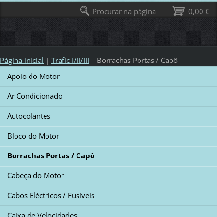
Procurar na página
0,00 €
Página inicial
|
Trafic I/II/III
|
Borrachas Portas / Capô
Apoio do Motor
Ar Condicionado
Autocolantes
Bloco do Motor
Borrachas Portas / Capô
Cabeça do Motor
Cabos Eléctricos / Fusíveis
Caixa de Velocidades