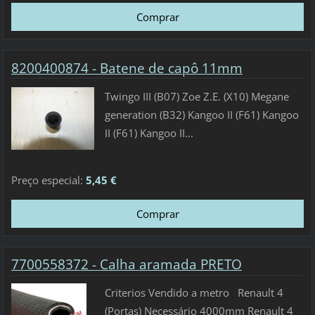
8200400874 - Batene de capô 11mm
Twingo III (B07) Zoe Z.E. (X10) Megane
generation (B32) Kangoo II (F61) Kangoo
II (F61) Kangoo II...
Preço especial:
5,45 €
7700558372 - Calha aramada PRETO
Criterios Vendido a metro Renault 4
(Portas) Necessário 4000mm Renault 4