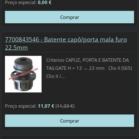
Preço especial:
0,00 €
7700843546 - Batente capô/porta mala furo
22,5mm
Criterios CAPUZ, PORTA E BATENTE DA
TAILGATE H = 13 → 23 mm Clio II (S65)
Clio II /...
Preço especial:
11,07 €
(
11,33 €
)