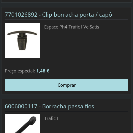
7701026892 - Clip borracha porta / capô
Espace Ph4 Trafic I VelSatis
Preço especial:
1,48 €
6006000117 - Borracha passa fios
Trafic I