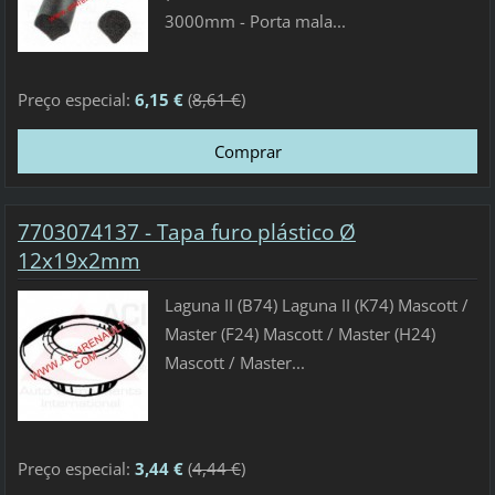
3000mm - Porta mala...
Preço especial:
6,15 €
(
8,61 €
)
7703074137 - Tapa furo plástico Ø
12x19x2mm
Laguna II (B74) Laguna II (K74) Mascott /
Master (F24) Mascott / Master (H24)
Mascott / Master...
Preço especial:
3,44 €
(
4,44 €
)