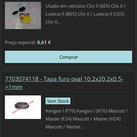
Usado em veiculos Clio II (S65) Clio II /
Lutecia II (B65) Clio II / Lutecia II (C65)
Clio II...
Preço especial:
8,61 €
7703074118 - Tapa furo oval 10,2x20,2x0,5-
>1mm
Sem Stock
Kangoo I (F76) Kangoo I (K76) Mascott /
Master (F24) Mascott / Master (H24)
Mascott / Master...