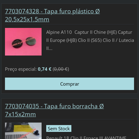
7703074328 - Tapa furo plástico Ø
20,5x25x1,5mm
Alpine A110 Captur II Chine (HJE) Captur
II Europe (HJB) Clio II (S65) Clio II / Lutecia
II...
Preço especial:
0,74 €
(
0,00 €
)
7703074035 - Tapa furo borracha Ø
7x15x2mm
Sem Stock
Renault 18 Clio II Espace III AVANTIME