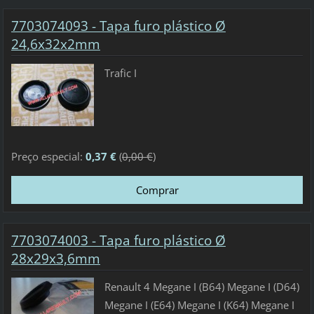
7703074093 - Tapa furo plástico Ø
24,6x32x2mm
Trafic I
Preço especial:
0,37 €
(
0,00 €
)
7703074003 - Tapa furo plástico Ø
28x29x3,6mm
Renault 4 Megane I (B64) Megane I (D64)
Megane I (E64) Megane I (K64) Megane I