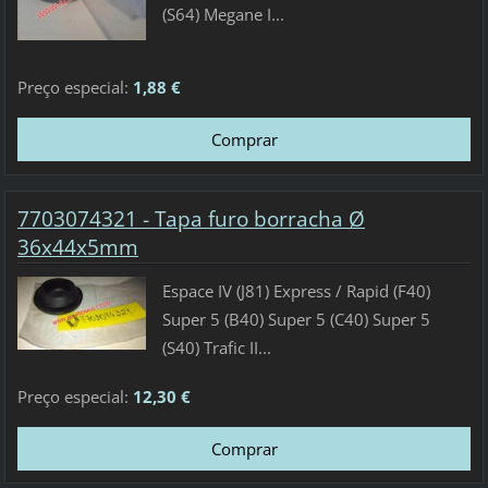
(S64) Megane I...
Preço especial:
1,88 €
7703074321 - Tapa furo borracha Ø
36x44x5mm
Espace IV (J81) Express / Rapid (F40)
Super 5 (B40) Super 5 (C40) Super 5
(S40) Trafic II...
Preço especial:
12,30 €