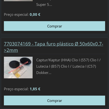
Super 5...
Preço especial:
0,00 €
7703074169 - Tapa furo plástico Ø 50x60x0,7-
>2mm
Captur/Kaptur (HHA) Clio I (S57) Clio I /
Lutecia I (B57) Clio I / Lutecia I (C57)
Dokker...
Preço especial:
1,85 €