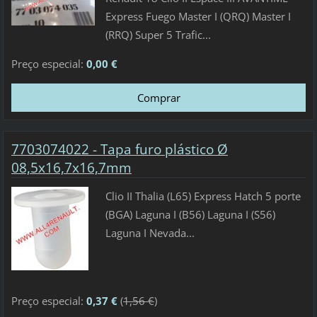
Express Fuego Master I (QRQ) Master I
(RRQ) Super 5 Trafic...
Preço especial:
0,00 €
7703074022 - Tapa furo plástico Ø
08,5x16,7x16,7mm
Clio II Thalia (L65) Express Hatch 5 porte
(BGA) Laguna I (B56) Laguna I (S56)
Laguna I Nevada...
Preço especial:
0,37 €
(
1,56 €
)