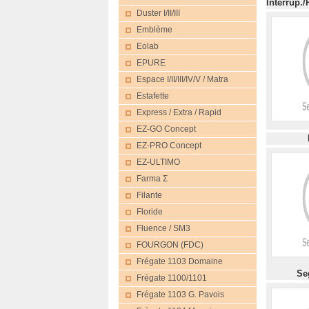
Interru
Duster I/II/III
Emblème
Eolab
EPURE
Espace I/II/III/IV/V / Matra
Estafette
Express / Extra / Rapid
EZ-GO Concept
M
EZ-PRO Concept
EZ-ULTIMO
Farma Σ
Filante
Floride
Fluence / SM3
FOURGON (FDC)
Frégate 1103 Domaine
S
Frégate 1100/1101
Frégate 1103 G. Pavois