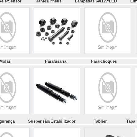
p./Relé/Sensor
Jantes/Pneus
Lâmpadas 6v/12v/LED
Lim
olas
Parafusaria
Para-choque
egurança
Suspensão/Estabilizador
Tablier
Tapa 