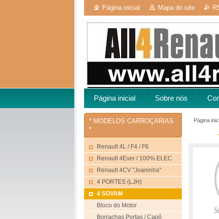
Página inicial
Mapa do site
R
Página inicial
Sobre nós
Con
Página inic
* MODELOS CARROÇARIAS
*
Socié
Renault 4L / F4 / F6
Renault 4Ever / 100% ELEC
Renault 4CV "Joaninha"
4 PORTES (LJH)
4 SOVAM
Bloco do Motor
Borrachas Portas / Capô