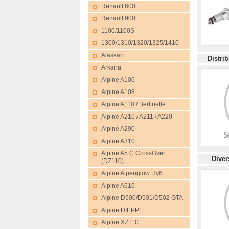
Renault 600
Renault 900
1100/1100S
1300/1310/1320/1325/1410
Alaskan
Distrib
Arkana
Alpine A106
Alpine A108
Alpine A110 / Berlinette
Alpine A210 / A211 / A220
Alpine A290
Alpine A310
Alpine A5 C CrossOver
Div
(DZ110)
Alpine Alpenglow Hy6
Alpine A610
Alpine D500/D501/D502 GTA
Alpine DIEPPE
Alpine XZ110