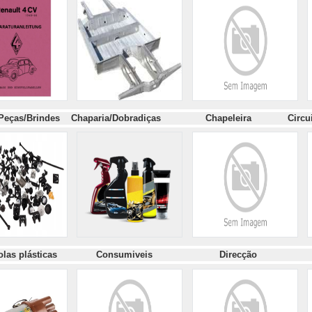
 Peças/Brindes
Chaparia/Dobradiças
Chapeleira C
ircu
 / Molas plásticas Consumiveis
Direcçã