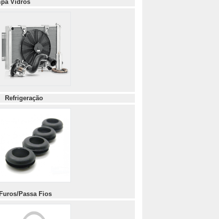
pa Vidros
s
Refrigeração
Furos/Passa Fios