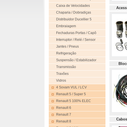
Caixa de Velocidades
Acess
Chaparia / Dobradiças
Distribuidor Ducellier 5
Embraiagem
Fechaduras Portas / Capô
Interruptor / Relé / Sensor
Jantes / Pneus
Refrigeração
Suspensão / Estabilizador
Bloco 
Transmissão
Travões
Vidros
4 Sovam VUL / LCV
Renault 5 / Super 5
Renault 5 100% ELEC
Renault 6
Renault 7
Cabo
Renault 8