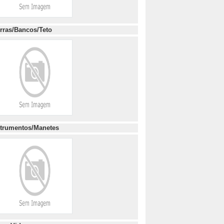
rras/Bancos/Teto
strumentos/Manetes