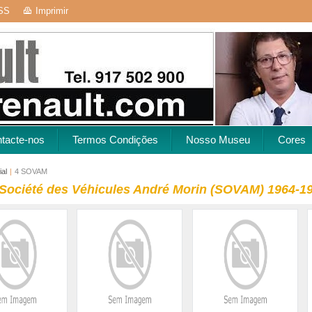
SS
Imprimir
tacte-nos
Termos Condições
Nosso Museu
Cores
ial
|
4 SOVAM
té des Véhicules André Morin (SOVAM) 1964-1