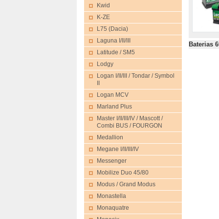
Kwid
K-ZE
L75 (Dacia)
Laguna I/II/III
Bateria
Latitude / SM5
Lodgy
Logan I/II/III / Tondar / Symbol
II
Logan MCV
Marland Plus
Master I/II/III/IV / Mascott /
Combi BUS / FOURGON
Medallion
Megane I/II/III/IV
Messenger
Mobilize Duo 45/80
Modus / Grand Modus
Monastella
Monaquatre