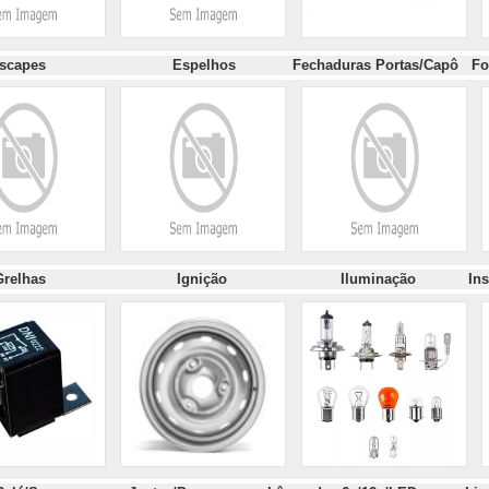
Escapes
Espelhos
Fechaduras Portas/Capô
Fo
Grelhas
Ignição
Iluminação
In