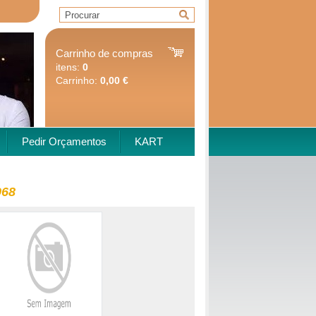
Carrinho de compras
itens:
0
Carrinho:
0,00 €
Pedir Orçamentos
KART
968