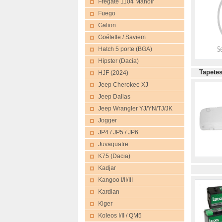
Frégate 1104 Manoir
Fuego
Galion
Goélette / Saviem
Hatch 5 porte (BGA)
Hipster (Dacia)
Tape
HJF (2024)
Jeep Cherokee XJ
Jeep Dallas
Jeep Wrangler YJ/YN/TJ/JK
Jogger
JP4 / JP5 / JP6
Juvaquatre
K75 (Dacia)
Kadjar
Kangoo I/II/III
Kardian
Kiger
Koleos I/II / QM5