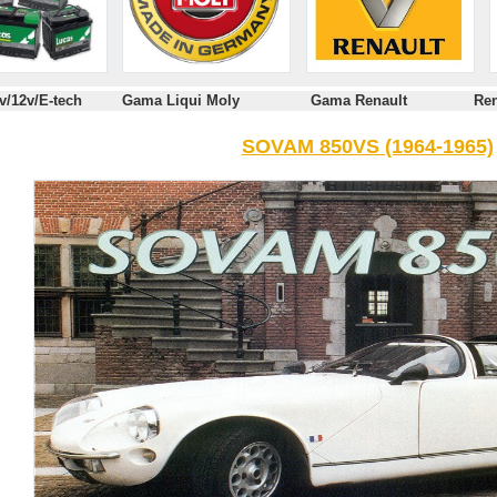
s 6v/12v/E-tech Gama Liqui Moly Gama Renault Renaul
SOVAM 850VS (1964-1965)