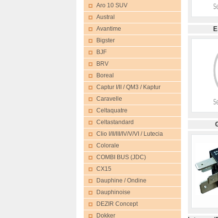
Aro 10 SUV
Austral
Avantime
Bigster
BJF
BRV
Boreal
Captur I/II / QM3 / Kaptur
Caravelle
Celtaquatre
Celtastandard
Clio I/II/III/IV/V/VI / Lutecia
Colorale
COMBI BUS (JDC)
CX15
Dauphine / Ondine
Dauphinoise
DEZIR Concept
Dokker