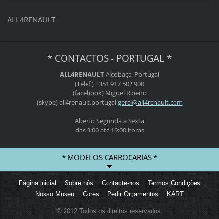
ALL4RENAULT
* CONTACTOS - PORTUGAL *
ALL4RENAULT
Alcobaça, Portugal
(Telef.) +351 917 502 900
(facebook) Miguel Ribeiro
(skype) all4renault.portugal
geral@al
l4renaul
t.com
Aberto Segunda a Sexta
das 9:00 até 19:00 horas
* MODELOS CARROÇARIAS *
Página inicial
Sobre nós
Contacte-nos
Termos Condições
Nosso Museu
Cores
Pedir Orçamentos
KART
© 2012 Todos os direitos reservados.