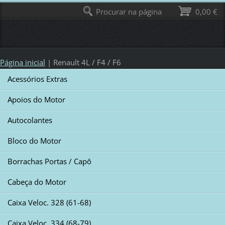
Procurar na página
0,00 €
Página inicial
|
Renault 4L / F4 / F6
Acessórios Extras
Apoios do Motor
Autocolantes
Bloco do Motor
Borrachas Portas / Capô
Cabeça do Motor
Caixa Veloc. 328 (61-68)
Caixa Veloc. 334 (68-79)