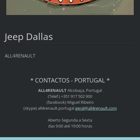
Jeep Dallas
ALL4RENAULT
* CONTACTOS - PORTUGAL *
ALL4RENAULT
Alcobaça, Portugal
(Telef.) +351 917 502 900
(facebook) Miguel Ribeiro
(skype) all4renault.portugal
geral@al
l4renaul
t.com
Aberto Segunda a Sexta
das 9:00 até 19:00 horas