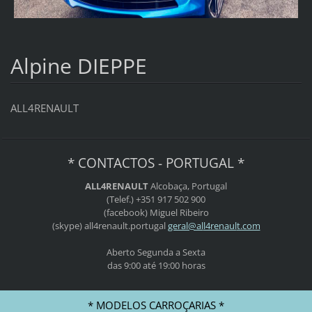
Alpine DIEPPE
ALL4RENAULT
* CONTACTOS - PORTUGAL *
ALL4RENAULT
Alcobaça, Portugal
(Telef.) +351 917 502 900
(facebook) Miguel Ribeiro
(skype) all4renault.portugal
geral@al
l4renaul
t.com
Aberto Segunda a Sexta
das 9:00 até 19:00 horas
* MODELOS CARROÇARIAS *