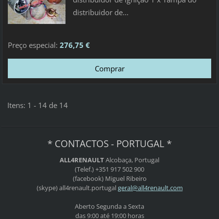
distribuidor de...
Preço especial:
276,75 €
Itens: 1 - 14 de 14
* CONTACTOS - PORTUGAL *
ALL4RENAULT
Alcobaça, Portugal
(Telef.) +351 917 502 900
(facebook) Miguel Ribeiro
(skype) all4renault.portugal
geral@al
l4renaul
t.com
Aberto Segunda a Sexta
das 9:00 até 19:00 horas