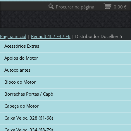
Procurar na página
0,00 €
Página inicial
|
Renault 4L / F4 / F6
|
Distribuidor Ducellier 5
Acessórios Extras
Apoios do Motor
Autocolantes
Bloco do Motor
Borrachas Portas / Capô
Cabeça do Motor
Caixa Veloc. 328 (61-68)
Caixa Veloc. 334 (68-79)