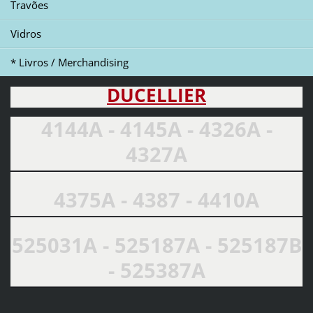
Travões
Vidros
* Livros / Merchandising
DUCELLIER
4144A - 4145A - 4326A -
4327A
4375A - 4387 - 4410A
525031A - 525187A - 525187B
- 525387A