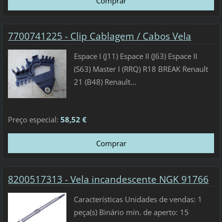
7700741225 - Clip Cablagem / Cabos Vela
Espace I (J11) Espace II (J63) Espace II
(S63) Master I (RRQ) R18 BREAK Renault
21 (B48) Renault...
Preço especial:
58,52 €
8200517313 - Vela incandescente NGK 91766
Características Unidades de vendas: 1
peça(s) Binário mín. de aperto: 15