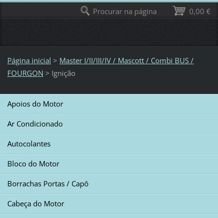
Procurar na página
0,00 €
Página inicial
>
Master I/II/III/IV / Mascott / Combi BUS /
FOURGON
>
Ignição
Apoios do Motor
Ar Condicionado
Autocolantes
Bloco do Motor
Borrachas Portas / Capô
Cabeça do Motor