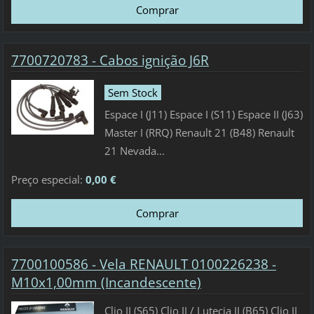
7700720783 - Cabos ignição J6R
Sem Stock
Espace I (J11) Espace I (S11) Espace II (J63)
Master I (RRQ) Renault 21 (B48) Renault
21 Nevada...
Preço especial:
0,00 €
7700100586 - Vela RENAULT 0100226238 -
M10x1,00mm (Incandescente)
Clio II (S65) Clio II / Lutecia II (B65) Clio II