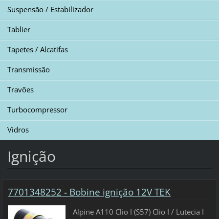
Suspensão / Estabilizador
Tablier
Tapetes / Alcatifas
Transmissão
Travões
Turbocompressor
Vidros
Ignição
7701348252 - Bobine ignição 12V TEK
Alpine A110 Clio I (S57) Clio I / Lutecia I