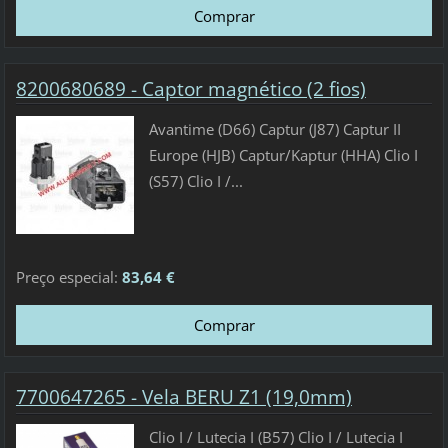
8200680689 - Captor magnético (2 fios)
Avantime (D66) Captur (J87) Captur II
Europe (HJB) Captur/Kaptur (HHA) Clio I
(S57) Clio I /...
Preço especial:
83,64 €
7700647265 - Vela BERU Z1 (19,0mm)
Clio I / Lutecia I (B57) Clio I / Lutecia I