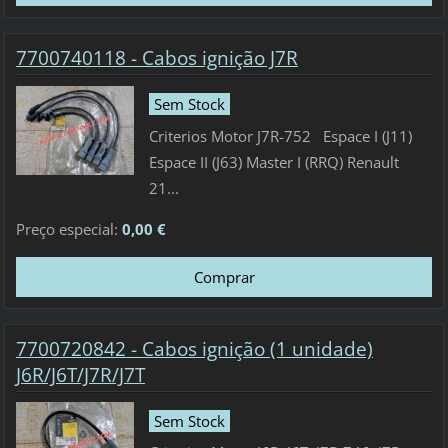
7700740118 - Cabos ignição J7R
Sem Stock
Criterios Motor J7R-752 Espace I (J11)
Espace II (J63) Master I (RRQ) Renault
21...
Preço especial:
0,00 €
7700720842 - Cabos ignição (1 unidade)
J6R/J6T/J7R/J7T
Sem Stock