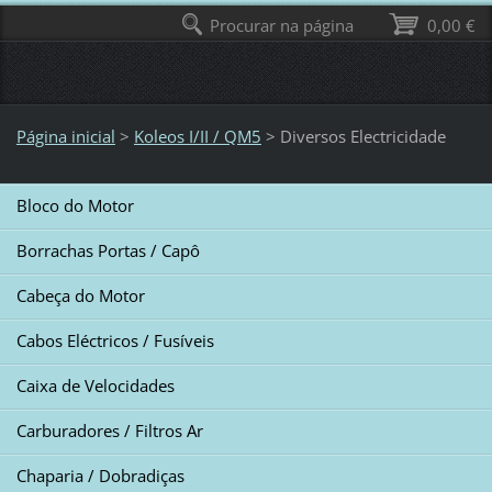
Procurar na página
0,00 €
Página inicial
>
Koleos I/II / QM5
>
Diversos Electricidade
Bloco do Motor
Borrachas Portas / Capô
Cabeça do Motor
Cabos Eléctricos / Fusíveis
Caixa de Velocidades
Carburadores / Filtros Ar
Chaparia / Dobradiças