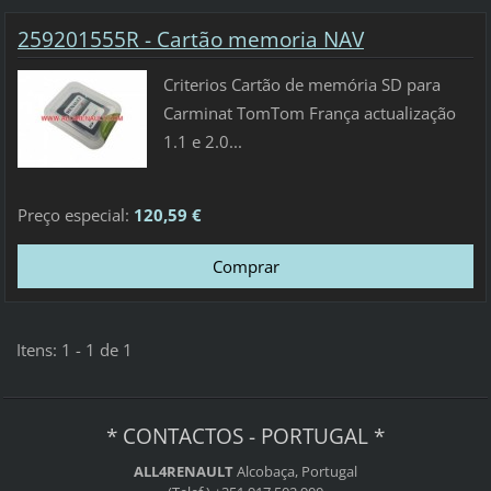
259201555R - Cartão memoria NAV
Criterios Cartão de memória SD para
Carminat TomTom França actualização
1.1 e 2.0...
Preço especial:
120,59 €
Itens: 1 - 1 de 1
* CONTACTOS - PORTUGAL *
ALL4RENAULT
Alcobaça, Portugal