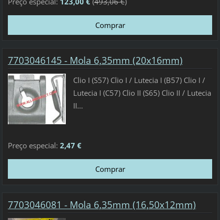
Preço especial:
123,00 €
(
493,06 €
)
7703046145 - Mola 6,35mm (20x16mm)
Clio I (S57) Clio I / Lutecia I (B57) Clio I /
Lutecia I (C57) Clio II (S65) Clio II / Lutecia
II...
Preço especial:
2,47 €
7703046081 - Mola 6,35mm (16,50x12mm)