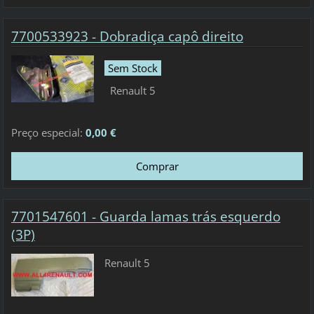
7700533923 - Dobradiça capô direito
Sem Stock
Renault 5
Preço especial:
0,00 €
7701547601 - Guarda lamas trás esquerdo
(3P)
Renault 5