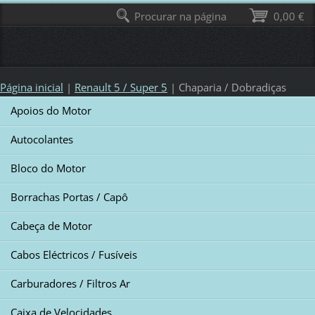
Procurar na página
0,00 €
Página inicial
|
Renault 5 / Super 5
|
Chaparia / Dobradiças
Apoios do Motor
Autocolantes
Bloco do Motor
Borrachas Portas / Capô
Cabeça de Motor
Cabos Eléctricos / Fusíveis
Carburadores / Filtros Ar
Caixa de Velocidades