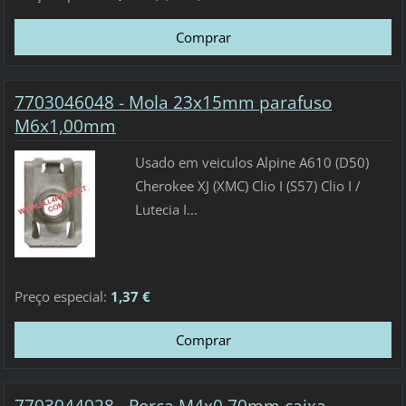
7703046048 - Mola 23x15mm parafuso
M6x1,00mm
Usado em veiculos Alpine A610 (D50)
Cherokee XJ (XMC) Clio I (S57) Clio I /
Lutecia I...
Preço especial:
1,37 €
7703044028 - Porca M4x0,70mm caixa