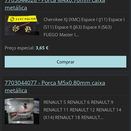
metálica
Cherokee XJ (XMC) Espace I (J11) Espace I
(S11) Espace II (J63) Espace II (S63)
FUEGO Master I...
Preço especial:
3,65 €
7703044077 - Porca M5x0,80mm caixa
metálica
RENAULT 5 RENAULT 6 RENAULT 9
RENAULT 11 RENAULT 12 RENAULT 14
(X14) RENAULT 18 RENAULT...