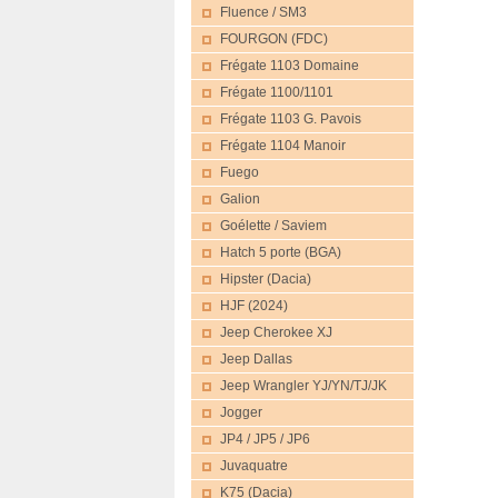
Fluence / SM3
FOURGON (FDC)
Frégate 1103 Domaine
Frégate 1100/1101
Frégate 1103 G. Pavois
Frégate 1104 Manoir
Fuego
Galion
Goélette / Saviem
Hatch 5 porte (BGA)
Hipster (Dacia)
HJF (2024)
Jeep Cherokee XJ
Jeep Dallas
Jeep Wrangler YJ/YN/TJ/JK
Jogger
JP4 / JP5 / JP6
Juvaquatre
K75 (Dacia)