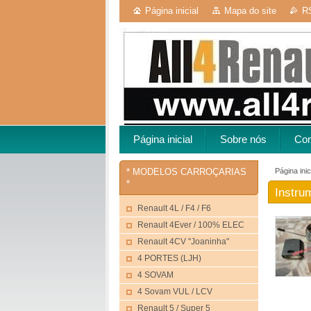
Página inicial
Mapa do site
R
Página inicial
Sobre nós
Con
Página inic
* MODELOS CARROÇARIAS
*
Instru
Renault 4L / F4 / F6
Renault 4Ever / 100% ELEC
Renault 4CV "Joaninha"
4 PORTES (LJH)
4 SOVAM
4 Sovam VUL / LCV
Renault 5 / Super 5