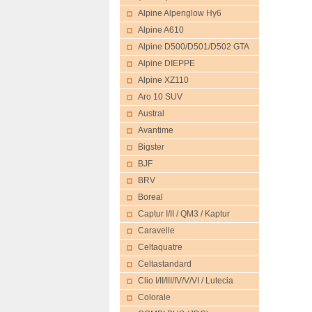
Alpine Alpenglow Hy6
Alpine A610
Alpine D500/D501/D502 GTA
Alpine DIEPPE
Alpine XZ110
Aro 10 SUV
Austral
Avantime
Bigster
BJF
BRV
Boreal
Captur I/II / QM3 / Kaptur
Caravelle
Celtaquatre
Celtastandard
Clio I/II/III/IV/V/VI / Lutecia
Colorale