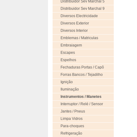
Distribuidor Sev Marchal 5
Distribuidor Sev Marchal 9
Diversos Electricidade
Diversos Exterior
Diversos Interior
Emblemas / Matriculas
Embraiagem
Escapes
Espelhos
Fechaduras Portas / Capô
Forras Bancos / Tejadilho
Ignição
Iluminação
Instrumentos / Manetes
Interruptor / Relé / Sensor
Jantes / Pneus
Limpa Vidros
Para-choques
Refrigeração