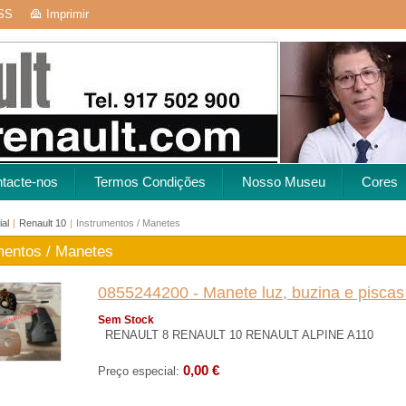
SS
Imprimir
tacte-nos
Termos Condições
Nosso Museu
Cores
ial
|
Renault 10
|
Instrumentos / Manetes
mentos / Manetes
0855244200 - Manete luz, buzina e piscas
Sem Stock
RENAULT 8 RENAULT 10 RENAULT ALPINE A110
0,00 €
Preço especial: