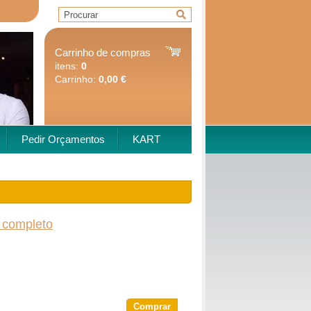
Carrinho de compras
itens:
0
Carrinho:
0,00 €
Pedir Orçamentos
KART
 completo
Comprar