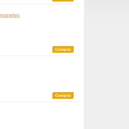
 manetes
Comprar
 10
Comprar