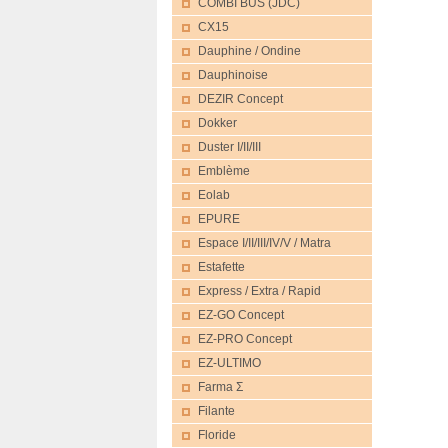
COMBI BUS (JDC)
CX15
Dauphine / Ondine
Dauphinoise
DEZIR Concept
Dokker
Duster I/II/III
Emblème
Eolab
EPURE
Espace I/II/III/IV/V / Matra
Estafette
Express / Extra / Rapid
EZ-GO Concept
EZ-PRO Concept
EZ-ULTIMO
Farma Σ
Filante
Floride