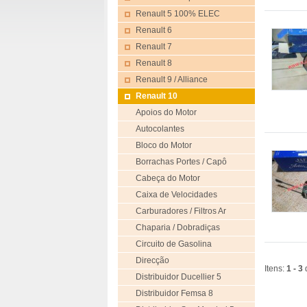
Renault 5 100% ELEC
Renault 6
Renault 7
Renault 8
Renault 9 / Alliance
Renault 10
Apoios do Motor
Autocolantes
Bloco do Motor
Borrachas Portes / Capô
Cabeça do Motor
Caixa de Velocidades
Carburadores / Filtros Ar
Chaparia / Dobradiças
Circuito de Gasolina
Direcção
Itens:
1 - 3
Distribuidor Ducellier 5
Distribuidor Femsa 8