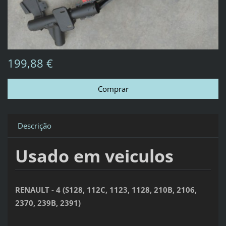
199,88 €
Descrição
Usado em veiculos
RENAULT - 4
(S128,
112C,
1123,
1128,
210B,
2106,
2370,
239B,
2391)