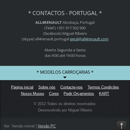
* CONTACTOS - PORTUGAL *
ALL4RENAULT
Alcobaça, Portugal
(Telef.) +351 917 502 900
(facebook) Miguel Ribeiro
(skype) all4renault.portugal
geral@al
l4renaul
t.com
Aberto Segunda a Sexta
das 9:00 até 19:00 horas
* MODELOS CARROÇARIAS *
Página inicial
Sobre nós
Contacte-nos
Termos Condições
Nosso Museu
Cores
Pedir Orçamentos
KART
© 2012 Todos os direitos reservados.
Desenvolvido por Miguel Ribeiro
Ver:
Versão móvel
|
Versão PC