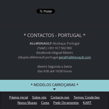
* CONTACTOS - PORTUGAL *
ALL4RENAULT
Alcobaça, Portugal
(Telef.) +351 917 502 900
(facebook) Miguel Ribeiro
(skype) all4renault.portugal
geral@al
l4renaul
t.com
Aberto Segunda a Sexta
das 9:00 até 19:00 horas
* MODELOS CARROÇARIAS *
Página inicial
Sobre nós
Contacte-nos
Termos Condições
Nosso Museu
Cores
Pedir Orçamentos
KART