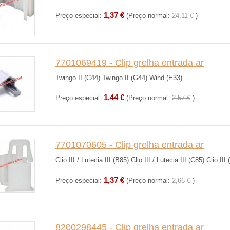
1,37 €
Preço especial:
(Preço normal:
24,11 €
)
7701069419 - Clip grelha entrada ar
Twingo II (C44) Twingo II (G44) Wind (E33)
1,44 €
Preço especial:
(Preço normal:
2,57 €
)
7701070605 - Clip grelha entrada ar
Clio III / Lutecia III (B85) Clio III / Lutecia III (C85) Clio III
1,37 €
Preço especial:
(Preço normal:
2,66 €
)
8200298445 - Clip grelha entrada ar