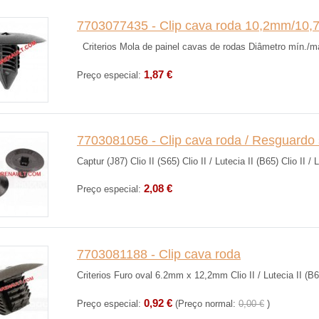
7703077435 - Clip cava roda 10,2mm/10
Criterios Mola de painel cavas de rodas Diâmetro mín./máx.
1,87 €
Preço especial:
7703081056 - Clip cava roda / Resguardo
Captur (J87) Clio II (S65) Clio II / Lutecia II (B65) Clio II / L
2,08 €
Preço especial:
7703081188 - Clip cava roda
Criterios Furo oval 6.2mm x 12,2mm Clio II / Lutecia II (B65)
0,92 €
Preço especial:
(Preço normal:
0,00 €
)