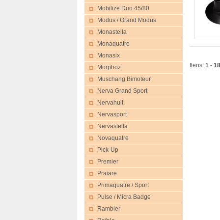
Mobilize Duo 45/80
Modus / Grand Modus
Monastella
Monaquatre
Monasix
Itens:
1 - 1
Morphoz
Muschang Bimoteur
Nerva Grand Sport
Nervahuit
Nervasport
Nervastella
Novaquatre
Pick-Up
Premier
Praiare
Primaquatre / Sport
Pulse / Micra Badge
Rambler