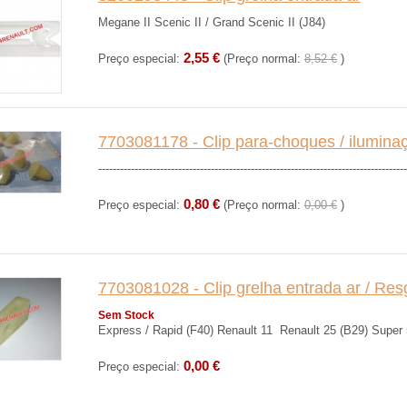
Megane II Scenic II / Grand Scenic II (J84)
2,55 €
Preço especial:
(Preço normal:
8,52 €
)
7703081178 - Clip para-choques / iluminação
-------------------------------------------------------------------------------------
0,80 €
Preço especial:
(Preço normal:
0,00 €
)
7703081028 - Clip grelha entrada ar / Re
Sem Stock
Express / Rapid (F40) Renault 11 Renault 25 (B29) Super 
0,00 €
Preço especial: