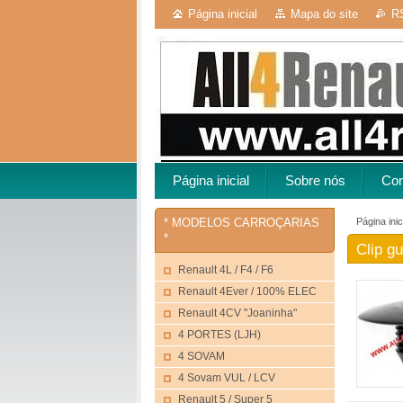
Página inicial
Mapa do site
R
Página inicial
Sobre nós
Con
Página inic
* MODELOS CARROÇARIAS
*
Clip g
Renault 4L / F4 / F6
Renault 4Ever / 100% ELEC
Renault 4CV "Joaninha"
4 PORTES (LJH)
4 SOVAM
4 Sovam VUL / LCV
Renault 5 / Super 5