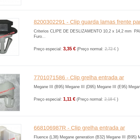
8200302291 - Clip guarda lamas frente pa
Criterios CLIPE DE DESLIZAMENTO 10,2 x 14,2 mm
Furo...
3,35 €
Preço especial:
(Preço normal:
2,72 €
)
7701071586 - Clip grelha entrada ar
Megane III (B95) Megane III (D95) Megane III (E95) Megane 
1,11 €
Preço especial:
(Preço normal:
2,18 €
)
668106987R - Clip grelha entrada ar
Fluence (L38) Megane generation (B32) Megane III (B95) M