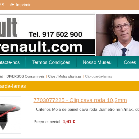
SS
Imprimir
tacte-nos
Termos Condições
Nosso Museu
Cores
ial
|
DIVERSOS Consumíveis
|
Clips / Molas plásticas
|
Clip guarda-lamas
uarda-lamas
7703077225 - Clip cava roda 10,2mm
Criterios Mola de painel cava roda Diâmetro mín./máx. do o
1,61 €
Preço especial: