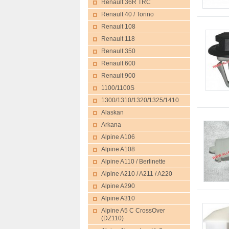
Renault 36R TRC
Renault 40 / Torino
Renault 108
Renault 118
Renault 350
Renault 600
Renault 900
1100/1100S
1300/1310/1320/1325/1410
Alaskan
Arkana
Alpine A106
Alpine A108
Alpine A110 / Berlinette
Alpine A210 / A211 / A220
Alpine A290
Alpine A310
Alpine A5 C CrossOver
(DZ110)