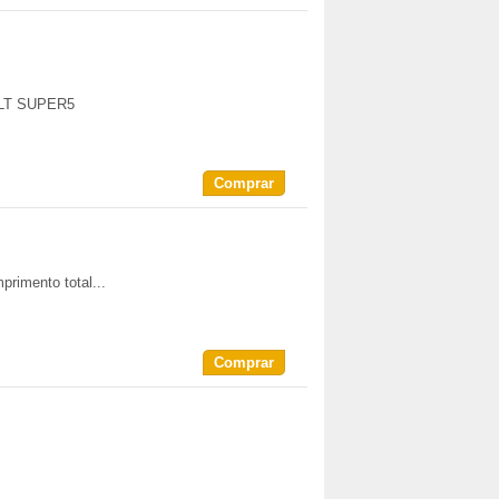
AULT SUPER5
Comprar
rimento total...
Comprar
40)