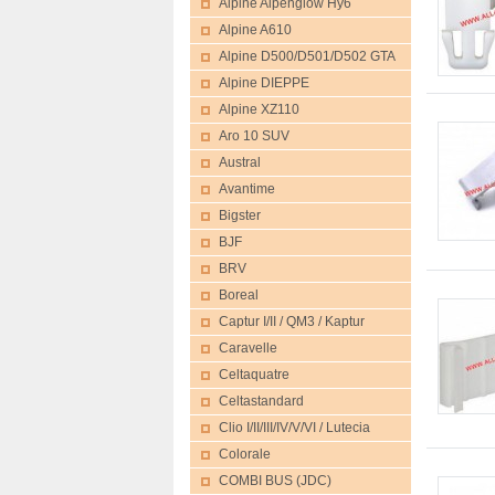
Alpine Alpenglow Hy6
Alpine A610
Alpine D500/D501/D502 GTA
Alpine DIEPPE
Alpine XZ110
Aro 10 SUV
Austral
Avantime
Bigster
BJF
BRV
Boreal
Captur I/II / QM3 / Kaptur
Caravelle
Celtaquatre
Celtastandard
Clio I/II/III/IV/V/VI / Lutecia
Colorale
COMBI BUS (JDC)