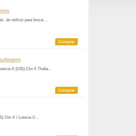
,7mm
 do orifício para broca:...
Comprar
 sofagem
utecia II (C65) Clio II Thalia...
Comprar
 Clio II / Lutecia II...