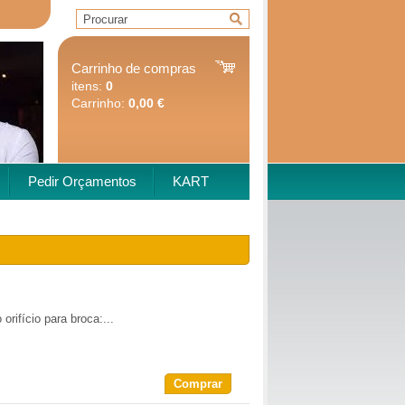
Carrinho de compras
itens:
0
Carrinho:
0,00 €
Pedir Orçamentos
KART
rifício para broca:...
Comprar