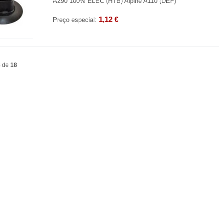
A290 100% ELEC (HTB) Alpine A110 (DEF)
1,12 €
Preço especial:
8
de
18