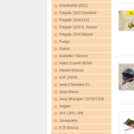
FOURGON (FDC)
Frégate 1103 Domaine
Frégate 1100/1101
Frégate 1103 G. Pavois
Frégate 1104 Manoir
Fuego
Galion
Goélette / Saviem
Hatch 5 porte (BGA)
Hipster (Dacia)
HJF (2024)
Jeep Cherokee XJ
Jeep Dallas
Jeep Wrangler YJ/YN/TJ/JK
Jogger
JP4 / JP5 / JP6
Juvaquatre
K75 (Dacia)