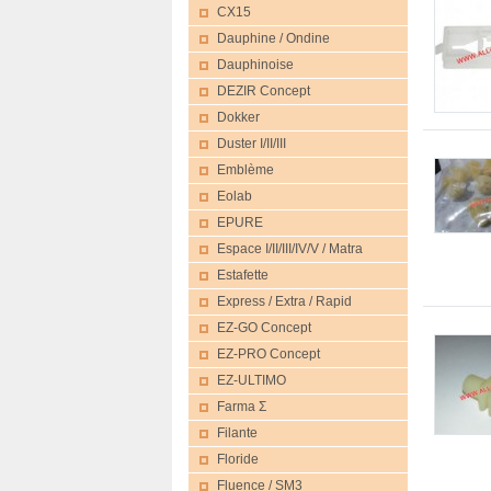
CX15
Dauphine / Ondine
Dauphinoise
DEZIR Concept
Dokker
Duster I/II/III
Emblème
Eolab
EPURE
Espace I/II/III/IV/V / Matra
Estafette
Express / Extra / Rapid
EZ-GO Concept
EZ-PRO Concept
EZ-ULTIMO
Farma Σ
Filante
Floride
Fluence / SM3