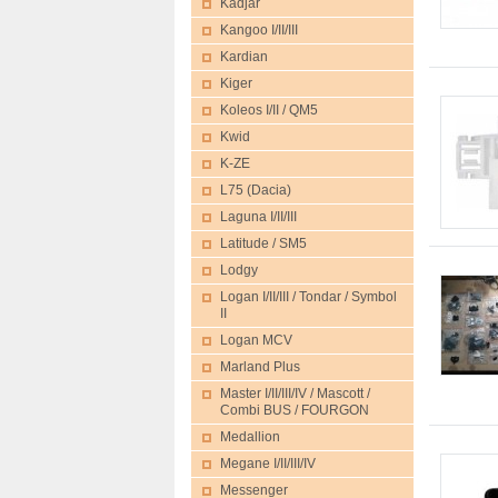
Kadjar
Kangoo I/II/III
Kardian
Kiger
Koleos I/II / QM5
Kwid
K-ZE
L75 (Dacia)
Laguna I/II/III
Latitude / SM5
Lodgy
Logan I/II/III / Tondar / Symbol
II
Logan MCV
Marland Plus
Master I/II/III/IV / Mascott /
Combi BUS / FOURGON
Medallion
Megane I/II/III/IV
Messenger