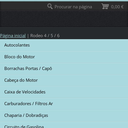
Procurar na página
0,00 €
Página inicial
|
Rodeo 4 / 5 / 6
Autocolantes
Bloco do Motor
Borrachas Portas / Capô
Cabeça do Motor
Caixa de Velocidades
Carburadores / Filtros Ar
Chaparia / Dobradiças
Circuito de Gasolina