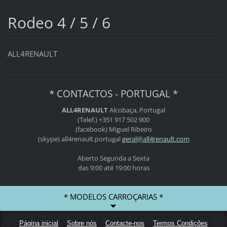
Rodeo 4 / 5 / 6
ALL4RENAULT
* CONTACTOS - PORTUGAL *
ALL4RENAULT
Alcobaça, Portugal
(Telef.) +351 917 502 900
(facebook) Miguel Ribeiro
(skype) all4renault.portugal
geral@al
l4renaul
t.com
Aberto Segunda a Sexta
das 9:00 até 19:00 horas
* MODELOS CARROÇARIAS *
Página inicial
Sobre nós
Contacte-nos
Termos Condições