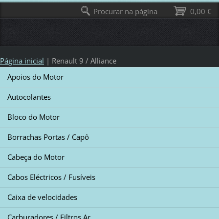
Procurar na página
0,00 €
Página inicial
|
Renault 9 / Alliance
Apoios do Motor
Autocolantes
Bloco do Motor
Borrachas Portas / Capô
Cabeça do Motor
Cabos Eléctricos / Fusíveis
Caixa de velocidades
Carburadores / Filtros Ar