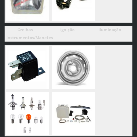
Grelhas
Ignição
Iluminação
Instrumentos/Manetes