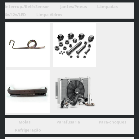
Interrup./Relé/Sensor
Jantes/Pneus
Lâmpadas
6v/12v/LED
Limpa Vidros
Molas
Parafusaria
Para-choques
Refrigeração