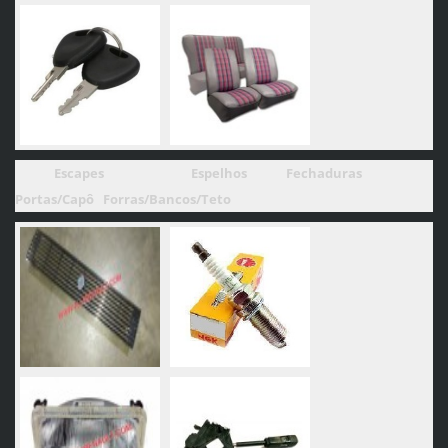
Escapes
Espelhos
Fechaduras
Portas/Capô
Forras/Bancos/Teto