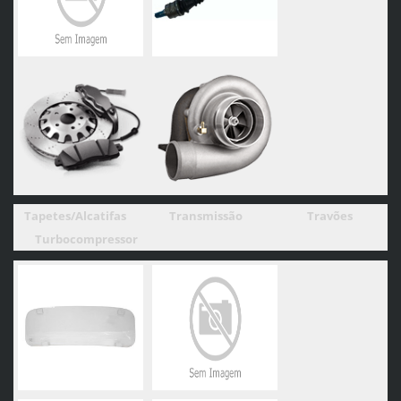
Tapetes/Alcatifas
Transmissão
Travões
Turbocompressor