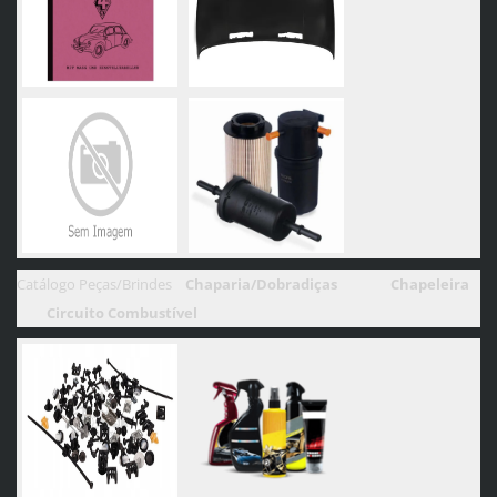
Catálogo Peças/Brindes
Chaparia/Dobradiças
Chapeleira
C
ircuito Combustível