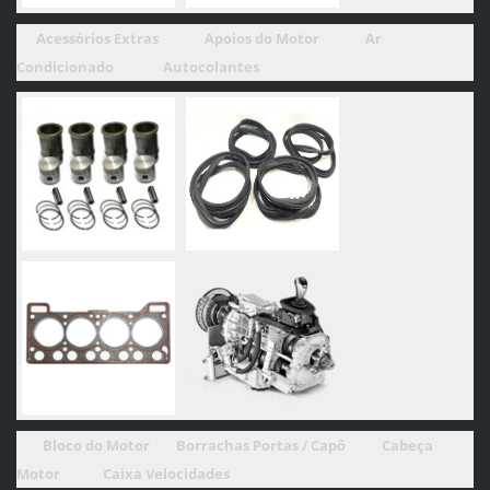
Acessórios Extras
Apoios do Motor Ar
Condicionado
Autocolantes
Bloco do Motor Borrachas Portas / Capô
Cabeça
Motor C
aixa Velocidades