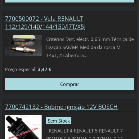
7700500072 - Vela RENAULT
112/129/140/144/150/J7T/X5J
Critérios Dist. eléctr. 0,65 mm Técnica de
ligação SAE/M4 Medida da rosca M
14x1,25 Abertura...
Preço especial:
3,47 €
7700742132 - Bobine ignição 12V BOSCH
Sem Stock
RENAULT 4 RENAULT 5 RENAULT 7
RENAULT 8 RENAULT 9 RENAULT 11