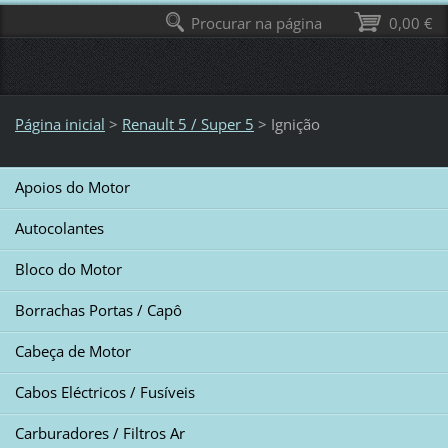
Procurar na página
0,00 €
Página inicial
>
Renault 5 / Super 5
>
Ignição
Apoios do Motor
Autocolantes
Bloco do Motor
Borrachas Portas / Capô
Cabeça de Motor
Cabos Eléctricos / Fusíveis
Carburadores / Filtros Ar