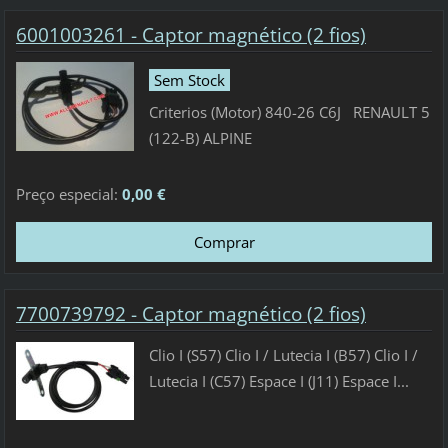
6001003261 - Captor magnético (2 fios)
Sem Stock
Criterios (Motor) 840-26 C6J RENAULT 5
(122-B) ALPINE
Preço especial:
0,00 €
7700739792 - Captor magnético (2 fios)
Clio I (S57) Clio I / Lutecia I (B57) Clio I /
Lutecia I (C57) Espace I (J11) Espace I...