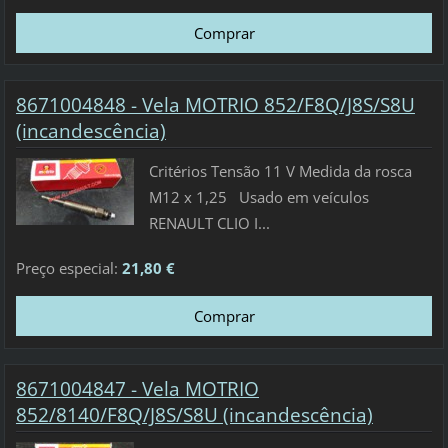
8671004848 - Vela MOTRIO 852/F8Q/J8S/S8U
(incandescência)
Critérios Tensão 11 V Medida da rosca
M12 x 1,25 Usado em veículos
RENAULT CLIO I...
Preço especial:
21,80 €
8671004847 - Vela MOTRIO
852/8140/F8Q/J8S/S8U (incandescência)