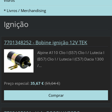
Vidros
* Livros / Merchandising
Ignição
7701348252 - Bobine ignição 12V TEK
Alpine A110 Clio I (S57) Clio I / Lutecia I
(B57) Clio I / Lutecia I (C57) Dacia 1300
/...
Preço especial:
35,67 €
(
59,04 €
)