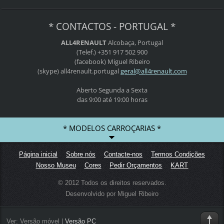
* CONTACTOS - PORTUGAL *
ALL4RENAULT
Alcobaça, Portugal
(Telef.) +351 917 502 900
(facebook) Miguel Ribeiro
(skype) all4renault.portugal
geral@al
l4renaul
t.com
Aberto Segunda a Sexta
das 9:00 até 19:00 horas
* MODELOS CARROÇARIAS *
Página inicial
Sobre nós
Contacte-nos
Termos Condições
Nosso Museu
Cores
Pedir Orçamentos
KART
© 2012 Todos os direitos reservados.
Desenvolvido por Miguel Ribeiro
Ver:
Versão móvel
|
Versão PC