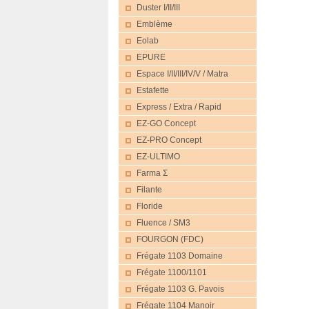
Duster I/II/III
Emblème
Eolab
EPURE
Espace I/II/III/IV/V / Matra
Estafette
Express / Extra / Rapid
EZ-GO Concept
EZ-PRO Concept
EZ-ULTIMO
Farma Σ
Filante
Floride
Fluence / SM3
FOURGON (FDC)
Frégate 1103 Domaine
Frégate 1100/1101
Frégate 1103 G. Pavois
Frégate 1104 Manoir