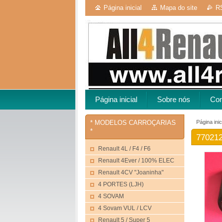
Página inicial
Mapa do site
R
Página inicial
Sobre nós
Con
Página inic
* MODELOS CARROÇARIAS
*
770212
Renault 4L / F4 / F6
Renault 4Ever / 100% ELEC
Renault 4CV "Joaninha"
4 PORTES (LJH)
4 SOVAM
4 Sovam VUL / LCV
Renault 5 / Super 5