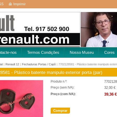
SS
Imprimir
tacte-nos
Termos Condições
Nosso Museu
Cores
ial
|
Renault 12
|
Fechaduras Portas / Capô
|
7702128581 - Plástico batente manipulo exteri
8581 - Plástico batente manipulo exterior porta (par)
7702128
Produto n.º:
32,00 €
Preço (sem IVA):
39,36 €
Preço (com IVA):
Comprar