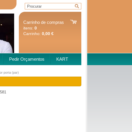
Carrinho de compras
itens:
0
Carrinho:
0,00 €
Pedir Orçamentos
KART
or porta (par)
581