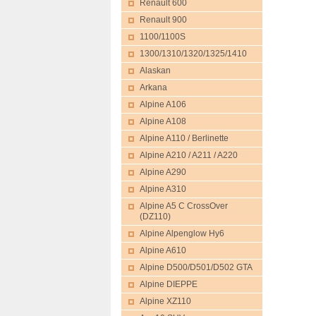
Renault 600
Renault 900
1100/1100S
1300/1310/1320/1325/1410
Alaskan
Arkana
Alpine A106
Alpine A108
Alpine A110 / Berlinette
Alpine A210 / A211 / A220
Alpine A290
Alpine A310
Alpine A5 C CrossOver
(DZ110)
Alpine Alpenglow Hy6
Alpine A610
Alpine D500/D501/D502 GTA
Alpine DIEPPE
Alpine XZ110