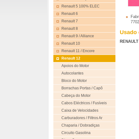
Renault 5 100% ELEC
Renault 6
Fabr
Renault 7
770
Renault 8
Usado 
Renault 9 / Alliance
RENAULT
Renault 10
Renault 11 / Encore
Renault 12
Apoios do Motor
Autocolantes
Bloco do Motor
Borrachas Portas / Capô
Cabeça do Motor
Cabos Eléctricos / Fusíveis
Caixa de Velocidades
Carburadores / Filtros Ar
Chaparia / Dobradiças
Circuito Gasolina