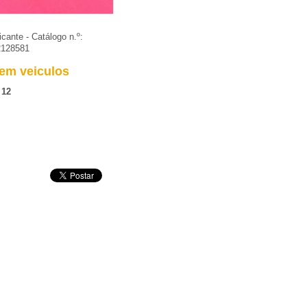
icante - Catálogo n.º:
2128581
em veiculos
 12