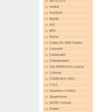
Aro 10 SUV
Austral
Avantime
Bigster
BJF
BRV
Boreal
Captur I/II / QM3 / Kaptur
Caravelle
Celtaquatre
Celtastandard
Clio I/II/III/IV/V/VI / Lutecia
Colorale
COMBI BUS (JDC)
CX15
Dauphine / Ondine
Dauphinoise
DEZIR Concept
Dokker