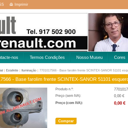
SS
Imprimir
tacte-nos
Termos Condições
Nosso Museu
Cores
ial
|
Estafette
|
Iluminação
|
7701017566 - Base farolim frente SCINTEX-SANOR 51101 esq
7566 - Base farolim frente SCINTEX-SANOR 51101 esquer
7701017
Produto n.º:
0,00 €
Preço (sem IVA):
0,00 €
Preço (com IVA):
Comprar