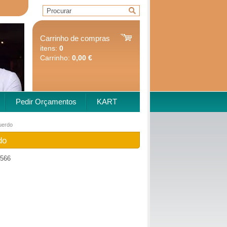
Carrinho de compras
itens:
0
Carrinho:
0,00 €
Pedir Orçamentos
KART
uerdo
do
566