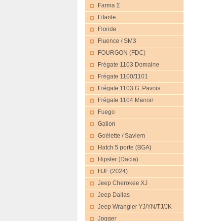
Farma Σ
Filante
Floride
Fluence / SM3
FOURGON (FDC)
Frégate 1103 Domaine
Frégate 1100/1101
Frégate 1103 G. Pavois
Frégate 1104 Manoir
Fuego
Galion
Goélette / Saviem
Hatch 5 porte (BGA)
Hipster (Dacia)
HJF (2024)
Jeep Cherokee XJ
Jeep Dallas
Jeep Wrangler YJ/YN/TJ/JK
Jogger