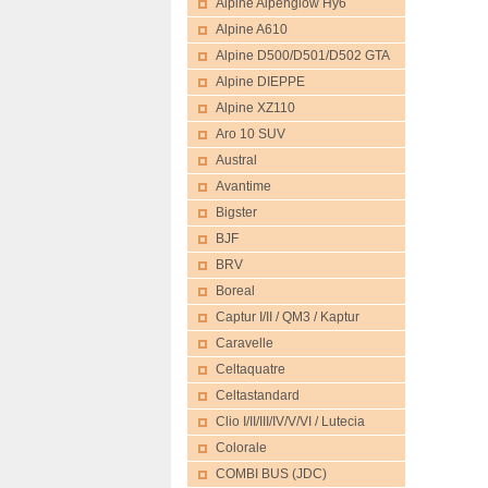
Alpine Alpenglow Hy6
Alpine A610
Alpine D500/D501/D502 GTA
Alpine DIEPPE
Alpine XZ110
Aro 10 SUV
Austral
Avantime
Bigster
BJF
BRV
Boreal
Captur I/II / QM3 / Kaptur
Caravelle
Celtaquatre
Celtastandard
Clio I/II/III/IV/V/VI / Lutecia
Colorale
COMBI BUS (JDC)