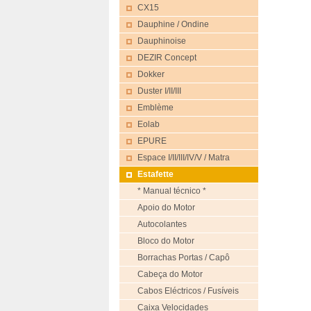
CX15
Dauphine / Ondine
Dauphinoise
DEZIR Concept
Dokker
Duster I/II/III
Emblème
Eolab
EPURE
Espace I/II/III/IV/V / Matra
Estafette
* Manual técnico *
Apoio do Motor
Autocolantes
Bloco do Motor
Borrachas Portas / Capô
Cabeça do Motor
Cabos Eléctricos / Fusíveis
Caixa Velocidades