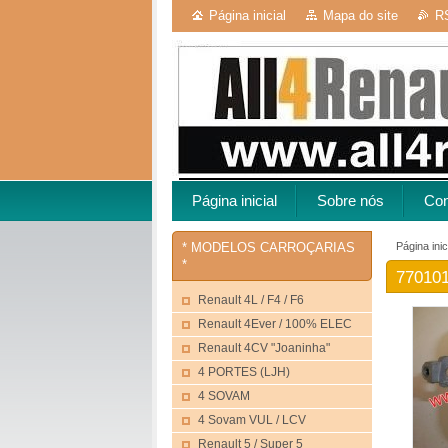
Página inicial
Mapa do site
R
Página inicial
Sobre nós
Con
Página inic
* MODELOS CARROÇARIAS
*
770101
Renault 4L / F4 / F6
Renault 4Ever / 100% ELEC
Renault 4CV "Joaninha"
4 PORTES (LJH)
4 SOVAM
4 Sovam VUL / LCV
Renault 5 / Super 5