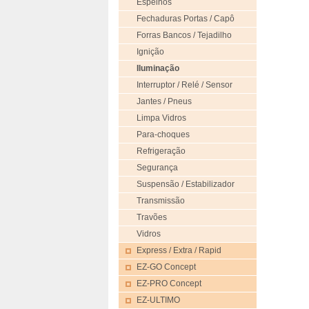
Espelhos
Fechaduras Portas / Capô
Forras Bancos / Tejadilho
Ignição
Iluminação
Interruptor / Relé / Sensor
Jantes / Pneus
Limpa Vidros
Para-choques
Refrigeração
Segurança
Suspensão / Estabilizador
Transmissão
Travões
Vidros
Express / Extra / Rapid
EZ-GO Concept
EZ-PRO Concept
EZ-ULTIMO