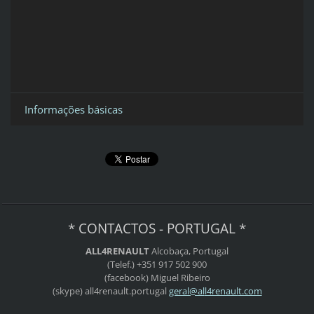
Informações básicas
* CONTACTOS - PORTUGAL *
ALL4RENAULT
Alcobaça, Portugal
(Telef.) +351 917 502 900
(facebook) Miguel Ribeiro
(skype) all4renault.portugal
geral@al
l4renaul
t.com