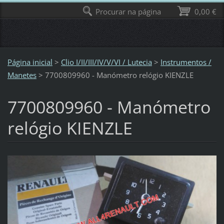
Procurar na página
0,00 €
Página inicial
>
Clio I/II/III/IV/V/VI / Lutecia
>
Instrumentos /
Manetes
>
7700809960 - Manómetro relógio KIENZLE
7700809960 - Manómetro
relógio KIENZLE