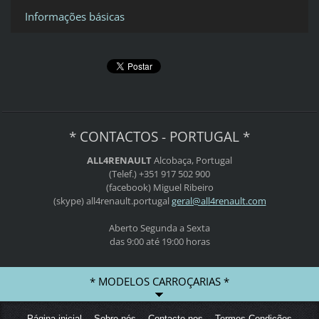
Informações básicas
* CONTACTOS - PORTUGAL *
ALL4RENAULT
Alcobaça, Portugal
(Telef.) +351 917 502 900
(facebook) Miguel Ribeiro
(skype) all4renault.portugal
geral@al
l4renaul
t.com
Aberto Segunda a Sexta
das 9:00 até 19:00 horas
* MODELOS CARROÇARIAS *
Página inicial
Sobre nós
Contacte-nos
Termos Condições