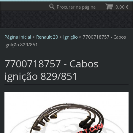
Procurar na página
0,00 €
Página inicial
>
Renault 20
>
Ignição
>
7700718757 - Cabos
ignição 829/851
7700718757 - Cabos
ignição 829/851