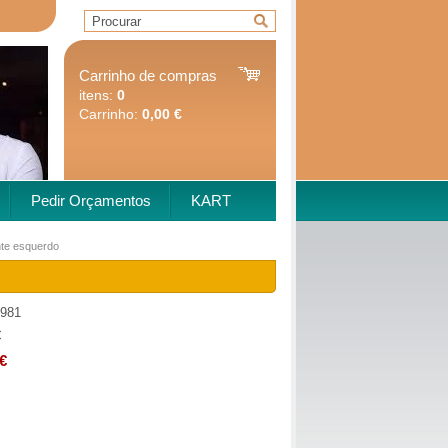
Carrinho de compras
itens:
0
Carrinho:
0,00 €
Pedir Orçamentos
KART
nte esquerdo
981
€
€