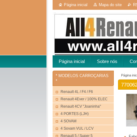
Página inicial
Mapa do site
R
Página inicial
Sobre nós
Con
Página inic
* MODELOS CARROÇARIAS
*
770062
Renault 4L / F4 / F6
Renault 4Ever / 100% ELEC
Renault 4CV "Joaninha"
4 PORTES (LJH)
4 SOVAM
4 Sovam VUL / LCV
Renault 5 / Super 5
Fabr