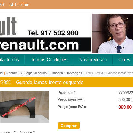
SS
Imprimir
tacte-nos
Termos Condições
Nosso Museu
Cores
ial
|
Renault 18 / Eagle Medallion
|
Chaparia / Dobradiças
|
7700622981 - Guarda lamas fre
2981 - Guarda lamas frente esquerdo
7700622
Produto n.º:
300,00 
Preço (sem IVA):
369,00 
Preço (com IVA):
Comprar
icante - Catálogo n.º: