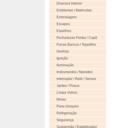
Diversos Interior
Emblemas / Matriculas
Embraiagem
Escapes
Espelhos
Fechaduras Portas / Capô
Forras Bancos / Tejadilho
Grelhas
Ignição
Iluminação
Instrumentos / Manetes
Interruptor / Relé / Sensor
Jantes / Pneus
Limpa Vidros
Molas
Para-choques
Refrigeração
Segurança
Suspensão / Estabilizador