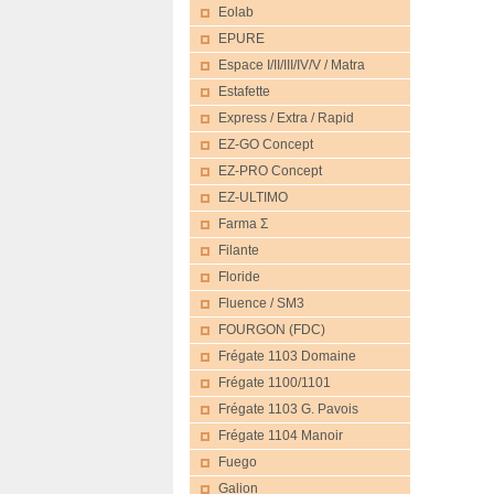
Eolab
EPURE
Espace I/II/III/IV/V / Matra
Estafette
Express / Extra / Rapid
EZ-GO Concept
EZ-PRO Concept
EZ-ULTIMO
Farma Σ
Filante
Floride
Fluence / SM3
FOURGON (FDC)
Frégate 1103 Domaine
Frégate 1100/1101
Frégate 1103 G. Pavois
Frégate 1104 Manoir
Fuego
Galion