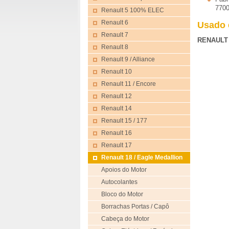
770
Renault 5 100% ELEC
Renault 6
Usado 
Renault 7
RENAULT -
Renault 8
Renault 9 / Alliance
Renault 10
Renault 11 / Encore
Renault 12
Renault 14
Renault 15 / 177
Renault 16
Renault 17
Renault 18 / Eagle Medallion
Apoios do Motor
Autocolantes
Bloco do Motor
Borrachas Portas / Capô
Cabeça do Motor