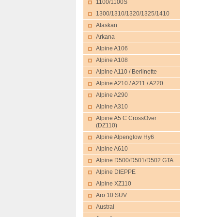
1100/1100S
1300/1310/1320/1325/1410
Alaskan
Arkana
Alpine A106
Alpine A108
Alpine A110 / Berlinette
Alpine A210 / A211 / A220
Alpine A290
Alpine A310
Alpine A5 C CrossOver
(DZ110)
Alpine Alpenglow Hy6
Alpine A610
Alpine D500/D501/D502 GTA
Alpine DIEPPE
Alpine XZ110
Aro 10 SUV
Austral