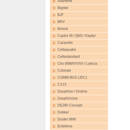
Avantime
Bigster
BJF
BRV
Boreal
Captur I/II / QM3 / Kaptur
Caravelle
Celtaquatre
Celtastandard
Clio I/II/III/IV/V/VI / Lutecia
Colorale
COMBI BUS (JDC)
CX15
Dauphine / Ondine
Dauphinoise
DEZIR Concept
Dokker
Duster I/II/III
Emblème