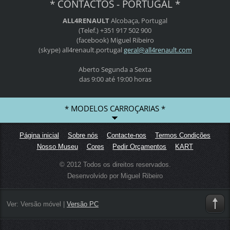
* CONTACTOS - PORTUGAL *
ALL4RENAULT
Alcobaça, Portugal
(Telef.) +351 917 502 900
(facebook) Miguel Ribeiro
(skype) all4renault.portugal
geral@al
l4renaul
t.com
Aberto Segunda a Sexta
das 9:00 até 19:00 horas
* MODELOS CARROÇARIAS *
Página inicial
Sobre nós
Contacte-nos
Termos Condições
Nosso Museu
Cores
Pedir Orçamentos
KART
© 2012 Todos os direitos reservados.
Desenvolvido por Miguel Ribeiro
Ver:
Versão móvel
|
Versão PC