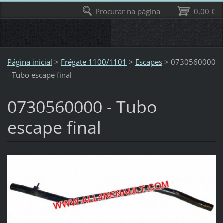
Procurar na página
0,00 €
Página inicial
>
Frégate 1100/1101
>
Escapes
>
0730560000
- Tubo escape final
0730560000 - Tubo
escape final