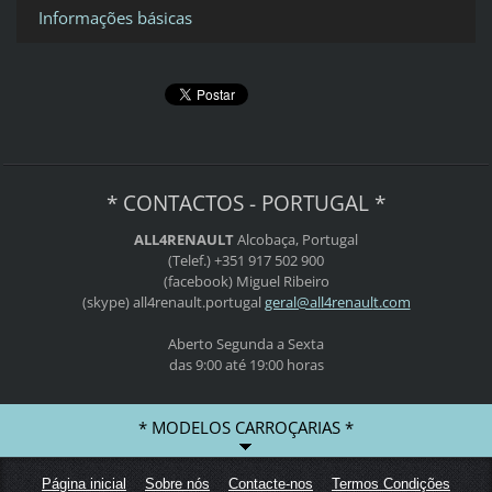
Informações básicas
* CONTACTOS - PORTUGAL *
ALL4RENAULT
Alcobaça, Portugal
(Telef.) +351 917 502 900
(facebook) Miguel Ribeiro
(skype) all4renault.portugal
geral@al
l4renaul
t.com
Aberto Segunda a Sexta
das 9:00 até 19:00 horas
* MODELOS CARROÇARIAS *
Página inicial
Sobre nós
Contacte-nos
Termos Condições