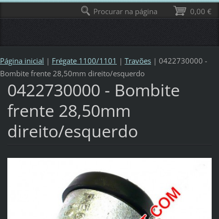
Procurar na página
0,00 €
Página inicial
|
Frégate 1100/1101
|
Travões
|
0422730000 -
Bombite frente 28,50mm direito/esquerdo
0422730000 - Bombite
frente 28,50mm
direito/esquerdo