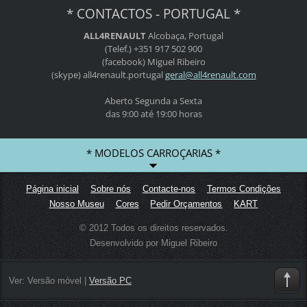
* CONTACTOS - PORTUGAL *
ALL4RENAULT
Alcobaça, Portugal
(Telef.) +351 917 502 900
(facebook) Miguel Ribeiro
(skype) all4renault.portugal
geral@al
l4renaul
t.com
Aberto Segunda a Sexta
das 9:00 até 19:00 horas
* MODELOS CARROÇARIAS *
Página inicial
Sobre nós
Contacte-nos
Termos Condições
Nosso Museu
Cores
Pedir Orçamentos
KART
© 2012 Todos os direitos reservados.
Desenvolvido por Miguel Ribeiro
Ver:
Versão móvel
|
Versão PC