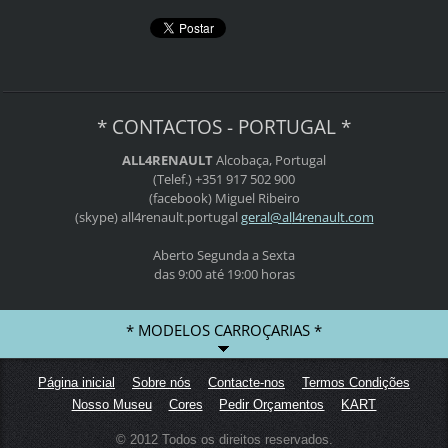
* CONTACTOS - PORTUGAL *
ALL4RENAULT
Alcobaça, Portugal
(Telef.) +351 917 502 900
(facebook) Miguel Ribeiro
(skype) all4renault.portugal
geral@al
l4renaul
t.com
Aberto Segunda a Sexta
das 9:00 até 19:00 horas
* MODELOS CARROÇARIAS *
Página inicial
Sobre nós
Contacte-nos
Termos Condições
Nosso Museu
Cores
Pedir Orçamentos
KART
© 2012 Todos os direitos reservados.