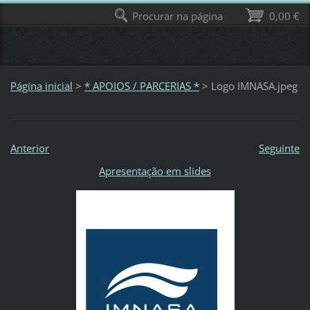
Procurar na página
0,00 €
Página inicial
>
* APOIOS / PARCERIAS *
>
Logo IMNASA.jpeg
Anterior
Seguinte
Apresentação em slides